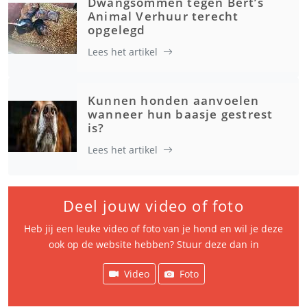
Dwangsommen tegen Bert’s
Animal Verhuur terecht
opgelegd
Lees het artikel
Kunnen honden aanvoelen
wanneer hun baasje gestrest
is?
Lees het artikel
Deel jouw video of foto
Heb jij een leuke video of foto van je hond en wil je deze
ook op de website hebben? Stuur deze dan in
Video
Foto