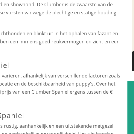
nd en showhond. De Clumber is de zwaarste van de
itse vorsten vanwege de plechtige en statige houding
achthonden en blinkt uit in het ophalen van fazant en
hebben een immens goed reukvermogen en zicht en een
iel
ariëren, afhankelijk van verschillende factoren zoals
ocatie en de beschikbaarheid van puppy's. Over het
prijs van een Clumber Spaniel ergens tussen de €
Spaniel
 rustig, aanhankelijk en een uitstekende metgezel.
 en aanhankelijke persoonlijkheid. Het zijn honden