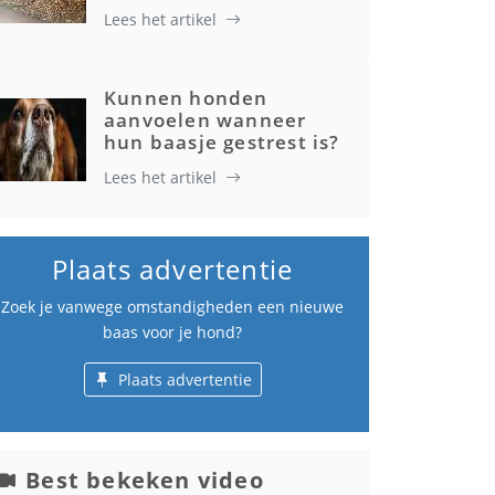
Lees het artikel
Kunnen honden
aanvoelen wanneer
hun baasje gestrest is?
Lees het artikel
Plaats advertentie
Zoek je vanwege omstandigheden een nieuwe
baas voor je hond?
Plaats advertentie
Best bekeken video