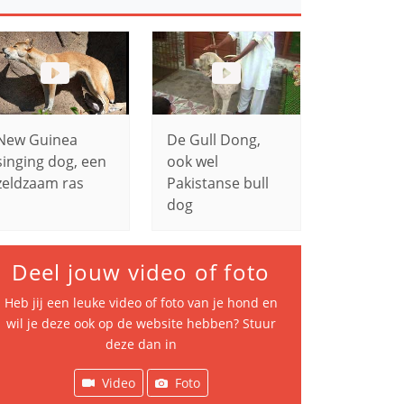
New Guinea
De Gull Dong,
singing dog, een
ook wel
zeldzaam ras
Pakistanse bull
dog
Deel jouw video of foto
Heb jij een leuke video of foto van je hond en
wil je deze ook op de website hebben? Stuur
deze dan in
Video
Foto