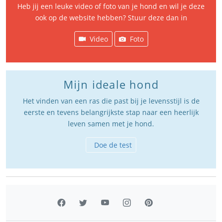
Heb jij een leuke video of foto van je hond en wil je deze
ook op de website hebben? Stuur deze dan in
Video
Foto
Mijn ideale hond
Het vinden van een ras die past bij je levensstijl is de
eerste en tevens belangrijkste stap naar een heerlijk
leven samen met je hond.
Doe de test