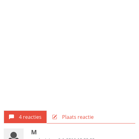
4 reacties
Plaats reactie
M