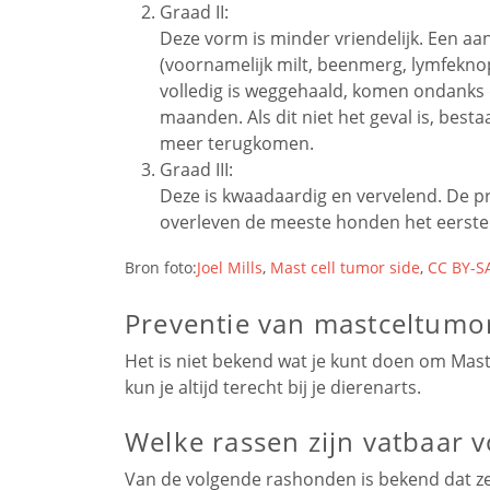
Graad II:
Deze vorm is minder vriendelijk. Een aan
(voornamelijk milt, beenmerg, lymfeknop
volledig is weggehaald, komen ondanks
maanden. Als dit niet het geval is, bestaa
meer terugkomen.
Graad III:
Deze is kwaadaardig en vervelend. De pr
overleven de meeste honden het eerste j
Bron foto:
Joel Mills
,
Mast cell tumor side
,
CC BY-SA
Preventie van mastceltumo
Het is niet bekend wat je kunt doen om Mas
kun je altijd terecht bij je dierenarts.
Welke rassen zijn vatbaar
Van de volgende rashonden is bekend dat ze