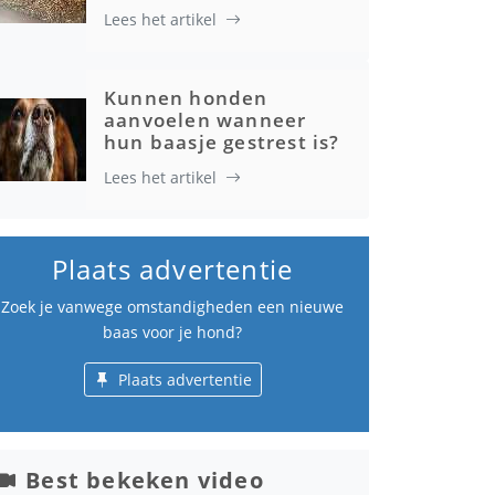
Lees het artikel
Kunnen honden
aanvoelen wanneer
hun baasje gestrest is?
Lees het artikel
Plaats advertentie
Zoek je vanwege omstandigheden een nieuwe
baas voor je hond?
Plaats advertentie
Best bekeken video