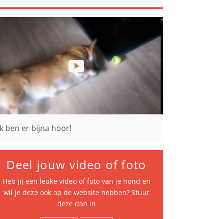
Ik ben er bijna hoor!
Deel jouw video of foto
Heb jij een leuke video of foto van je hond en
wil je deze ook op de website hebben? Stuur
deze dan in