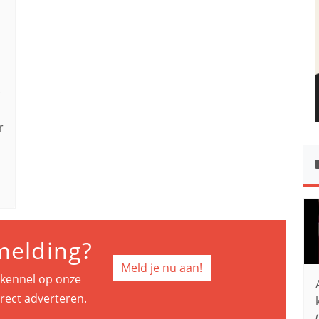
.
r
melding?
Meld je nu aan!
e kennel op onze
rect adverteren.