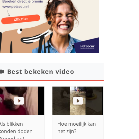
Best bekeken video
Als blikken
Hoe moeilijk kan
konden doden
het zijn?
(Sound on)