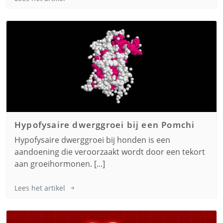
Hypofysaire dwerggroei bij een
Pomchi
Hypofysaire dwerggroei bij honden is een
aandoening die veroorzaakt wordt door een tekort
aan groeihormonen. [...]
Lees het artikel