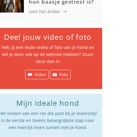
hun baasje gestrest is?
Lees het artikel
Deel jouw video of foto
Heb jij een leuke video of foto van je hond en
wil je deze ook op de website hebben? Stuur
deze dan in
Video
Foto
Mijn ideale hond
Het vinden van een ras die past bij je levensstijl
is de eerste en tevens belangrijkste stap naar
een heerlijk leven samen met je hond.