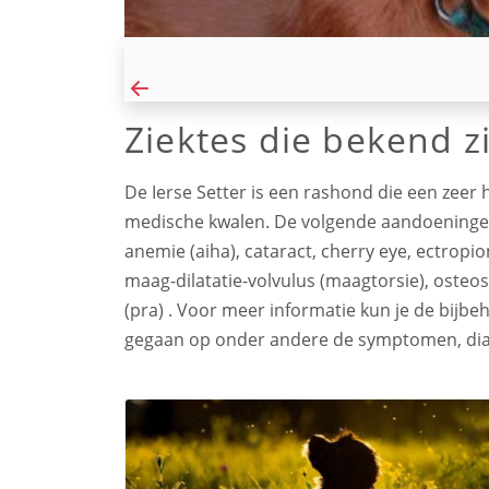
Ziektes die bekend zi
De Ierse Setter is een rashond die een zeer 
medische kwalen. De volgende aandoeningen
anemie (aiha), cataract, cherry eye, ectropi
maag-dilatatie-volvulus (maagtorsie), osteo
(pra) . Voor meer informatie kun je de bijb
gegaan op onder andere de symptomen, dia