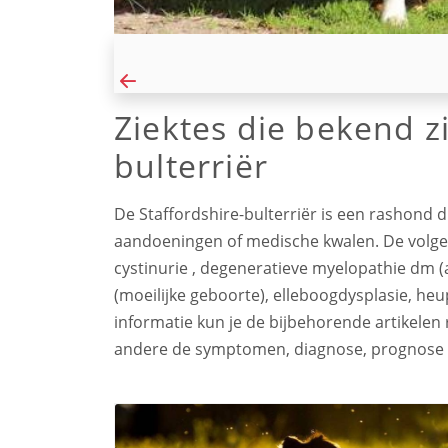
Ziektes die bekend zi
bulterriër
De Staffordshire-bulterriër is een rashond di
aandoeningen of medische kwalen. De volgen
cystinurie , degeneratieve myelopathie dm 
(moeilijke geboorte), elleboogdysplasie, h
informatie kun je de bijbehorende artikele
andere de symptomen, diagnose, prognose 