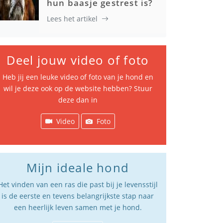
hun baasje gestrest is?
Lees het artikel
Deel jouw video of foto
Heb jij een leuke video of foto van je hond en
wil je deze ook op de website hebben? Stuur
deze dan in
Video
Foto
Mijn ideale hond
Het vinden van een ras die past bij je levensstijl
is de eerste en tevens belangrijkste stap naar
een heerlijk leven samen met je hond.