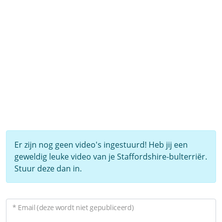
Er zijn nog geen video's ingestuurd! Heb jij een
geweldig leuke video van je Staffordshire-bulterriër.
Stuur deze dan in.
* Email (deze wordt niet gepubliceerd)