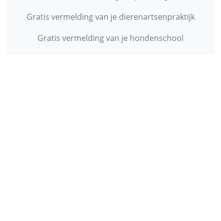
Gratis vermelding van je dierenartsenpraktijk
Gratis vermelding van je hondenschool
INFORMATIE
Contact
Privacy Policy
Disclaimer
Over ons
© 2013 - 2026 - Startpunthonden
Ontwikkeld door
Duo Webdesign