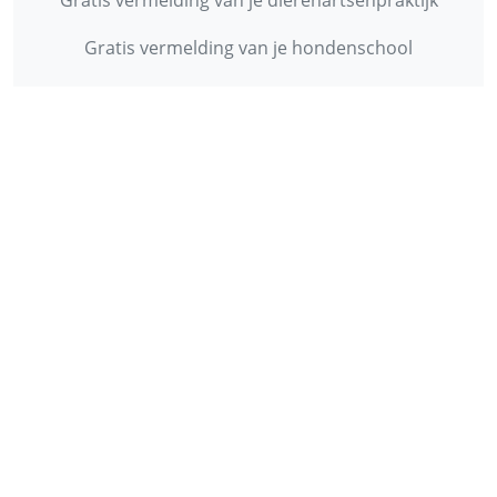
Gratis vermelding van je dierenartsenpraktijk
Gratis vermelding van je hondenschool
INFORMATIE
Contact
Privacy Policy
Disclaimer
Over ons
© 2013 - 2026 - Startpunthonden
Ontwikkeld door
Duo Webdesign
Fonts gegenereerd door
flaticon.com
.
CC
:
Freepik
,