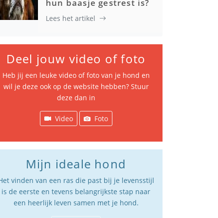
hun baasje gestrest is?
Lees het artikel
Deel jouw video of foto
Heb jij een leuke video of foto van je hond en
wil je deze ook op de website hebben? Stuur
deze dan in
Video
Foto
Mijn ideale hond
Het vinden van een ras die past bij je levensstijl
is de eerste en tevens belangrijkste stap naar
een heerlijk leven samen met je hond.