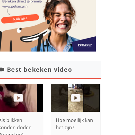
Best bekeken video
Als blikken
Hoe moeilijk kan
konden doden
het zijn?
(Sound on)