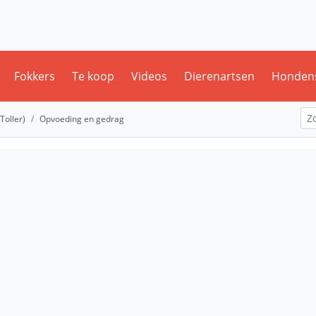
Fokkers
Te koop
Videos
Dierenartsen
Honden
Toller)
Opvoeding en gedrag