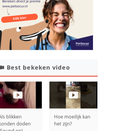
Best bekeken video
Als blikken
Hoe moeilijk kan
konden doden
het zijn?
(Sound on)