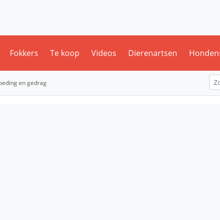
Fokkers
Te koop
Videos
Dierenartsen
Honden
oeding en gedrag