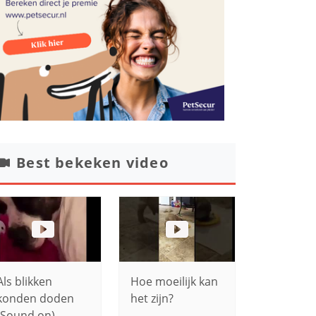
Best bekeken video
Als blikken
Hoe moeilijk kan
konden doden
het zijn?
(Sound on)