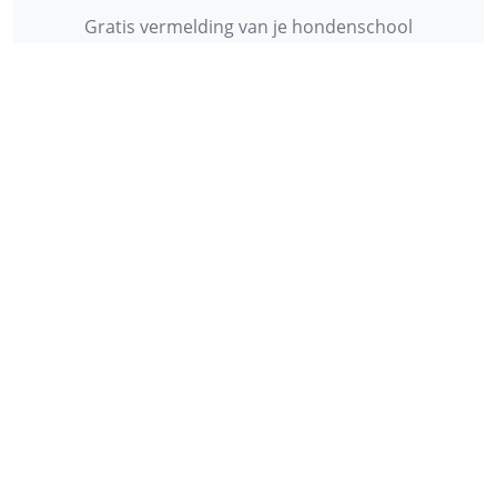
Gratis vermelding van je hondenschool
INFORMATIE
Contact
Privacy Policy
Disclaimer
Over ons
© 2013 - 2026 - Startpunthonden
Ontwikkeld door
Duo Webdesign
Fonts gegenereerd door
flaticon.com
.
CC
:
Freepik
,