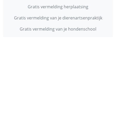
Gratis vermelding herplaatsing
Gratis vermelding van je dierenartsenpraktijk
Gratis vermelding van je hondenschool
INFORMATIE
Contact
Privacy Policy
Disclaimer
Over ons
© 2013 - 2026 - Startpunthonden