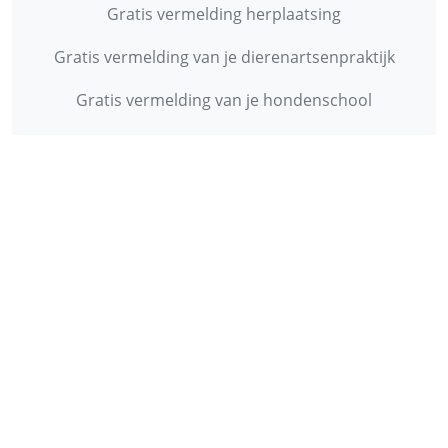
Gratis vermelding herplaatsing
Gratis vermelding van je dierenartsenpraktijk
Gratis vermelding van je hondenschool
INFORMATIE
Contact
Privacy Policy
Disclaimer
Over ons
© 2013 - 2026 - Startpunthonden