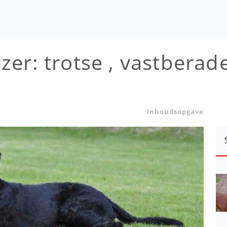
er: trotse , vastberad
Inhoudsopgave