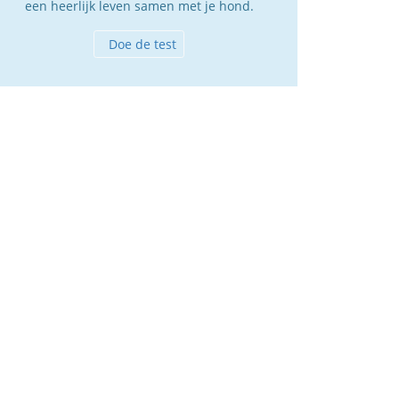
een heerlijk leven samen met je hond.
Doe de test