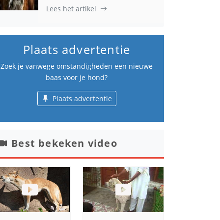
Lees het artikel
Plaats advertentie
Zoek je vanwege omstandigheden een nieuwe
baas voor je hond?
Plaats advertentie
Best bekeken video