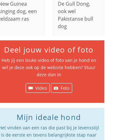
New Guinea
De Gull Dong,
singing dog, een
ook wel
zeldzaam ras
Pakistanse bull
dog
Deel jouw video of foto
Heb jij een leuke video of foto van je hond en
wil je deze ook op de website hebben? Stuur
deze dan in
Video
Foto
Mijn ideale hond
Het vinden van een ras die past bij je levensstijl
is de eerste en tevens belangrijkste stap naar