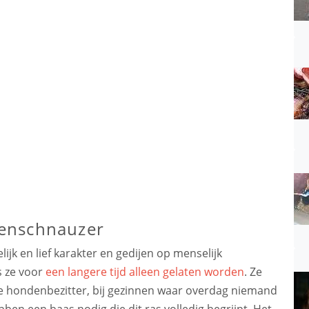
enschnauzer
jk en lief karakter en gedijen op menselijk
s ze voor
een langere tijd alleen gelaten worden
. Ze
 hondenbezitter, bij gezinnen waar overdag niemand
ebben een baas nodig die dit ras volledig begrijpt. Het