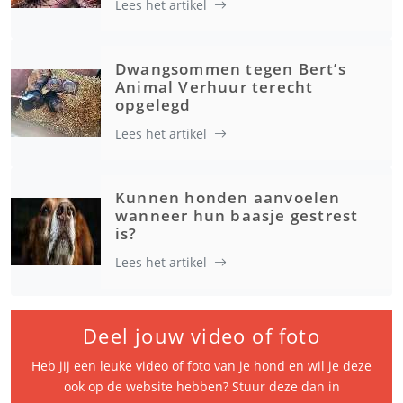
Lees het artikel
Dwangsommen tegen Bert’s
Animal Verhuur terecht
opgelegd
Lees het artikel
Kunnen honden aanvoelen
wanneer hun baasje gestrest
is?
Lees het artikel
Deel jouw video of foto
Heb jij een leuke video of foto van je hond en wil je deze
ook op de website hebben? Stuur deze dan in