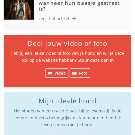
wanneer hun baasje gestrest
is?
Lees het artikel
Deel jouw video of foto
Heb jij een leuke video of foto van je hond en wil je deze
ook op de website hebben? Stuur deze dan in
Video
Foto
Mijn ideale hond
Het vinden van een ras die past bij je levensstijl is de
eerste en tevens belangrijkste stap naar een heerlijk
leven samen met je hond.