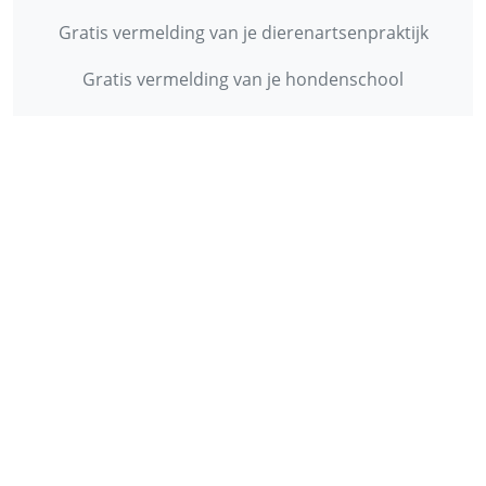
Gratis vermelding van je dierenartsenpraktijk
Gratis vermelding van je hondenschool
INFORMATIE
Contact
Privacy Policy
Disclaimer
Over ons
© 2013 - 2026 - Startpunthonden
Ontwikkeld door
Duo Webdesign