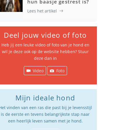
hun baasje gestrest is?
Lees het artikel
Deel jouw video of foto
Heb jij een leuke video of foto van je hond en
wil je deze ook op de website hebben? Stuur
deze dan in
Video
Foto
Mijn ideale hond
Het vinden van een ras die past bij je levensstijl
is de eerste en tevens belangrijkste stap naar
een heerlijk leven samen met je hond.