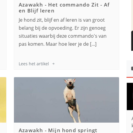
Azawakh
-
Het commando Zit - Af
en Blijf leren
Je hond zit, blijf en af leren is van groot
,
belang bij de opvoeding. Er zijn genoeg
s
situaties waarbij deze commando's van
pas komen. Maar hoe leer je de [...]
Lees het artikel
n
Azawakh
-
Mijn hond springt