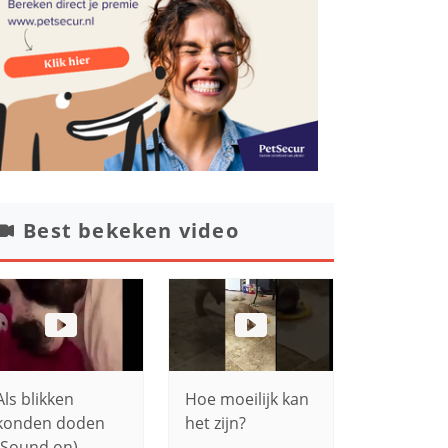
Best bekeken video
Als blikken
Hoe moeilijk kan
konden doden
het zijn?
(Sound on)