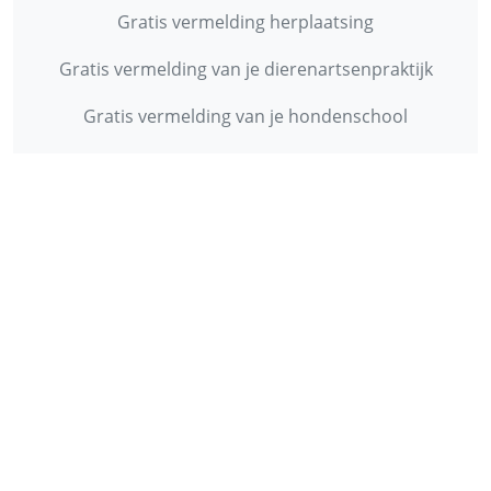
Gratis vermelding herplaatsing
Gratis vermelding van je dierenartsenpraktijk
Gratis vermelding van je hondenschool
INFORMATIE
Contact
Privacy Policy
Disclaimer
Over ons
© 2013 - 2026 - Startpunthonden