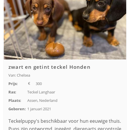
zwart en getint teckel Honden
Van: Chelsea
Prijs:
300
Ras:
Teckel Langhaar
Plaats:
Assen, Nederland
Geboren:
1 januari 2021
Teckelpuppy's beschikbaar voor hun eeuwige thuis.
Pups zijn ontwormd, ingeënt, dierenarts gecontrole