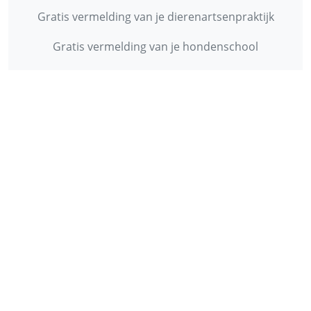
Gratis vermelding van je dierenartsenpraktijk
Gratis vermelding van je hondenschool
INFORMATIE
Contact
Privacy Policy
Disclaimer
Over ons
© 2013 - 2026 - Startpunthonden
Ontwikkeld door
Duo Webdesign