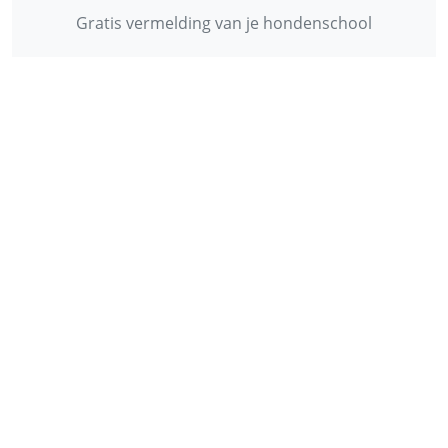
Gratis vermelding van je hondenschool
INFORMATIE
Contact
Privacy Policy
Disclaimer
Over ons
© 2013 - 2026 - Startpunthonden
Ontwikkeld door
Duo Webdesign
Fonts gegenereerd door
flaticon.com
.
CC
:
Freepik
,
Daniel Bruce
,
Smashicons