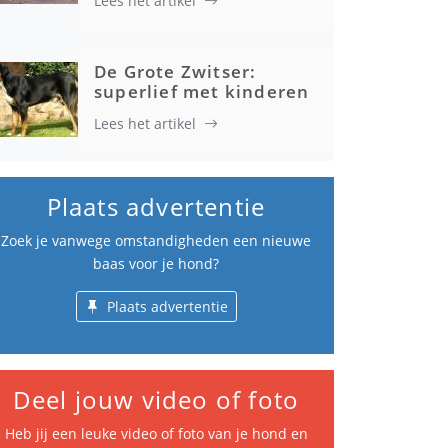
Lees het artikel
De Grote Zwitser:
superlief met kinderen
Lees het artikel
Plaats advertentie
Zoek je vanwege omstandigheden een nieuwe
baas voor je hond?
Plaats advertentie
Deel jouw video of foto
Heb jij een leuke video of foto van je hond en