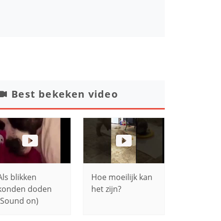
Best bekeken video
Als blikken
Hoe moeilijk kan
konden doden
het zijn?
(Sound on)