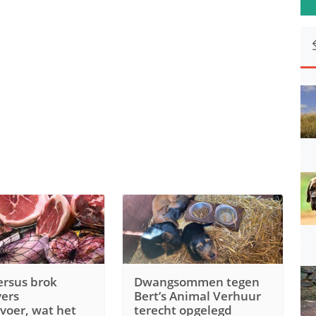
rsus brok
Dwangsommen tegen
vers
Bert’s Animal Verhuur
oer, wat het
terecht opgelegd