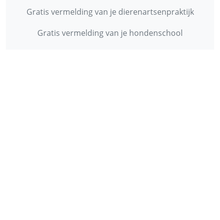
Gratis vermelding van je dierenartsenpraktijk
Gratis vermelding van je hondenschool
INFORMATIE
Contact
Privacy Policy
Disclaimer
Over ons
© 2013 - 2026 - Startpunthonden
Ontwikkeld door
Duo Webdesign