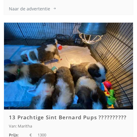
Naar de advertentie
13 Prachtige Sint Bernard Pups ??????????
Van: Maritha
Prijs:
1300