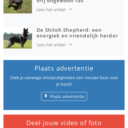
vrij ongewoon ras
Lees het artikel
De Shiloh Shepherd: een
energiek en vriendelijk herder
Lees het artikel
Plaats advertentie
Zoek je vanwege omstandigheden een nieuwe baas voor
je hond?
Plaats advertentie
Deel jouw video of foto