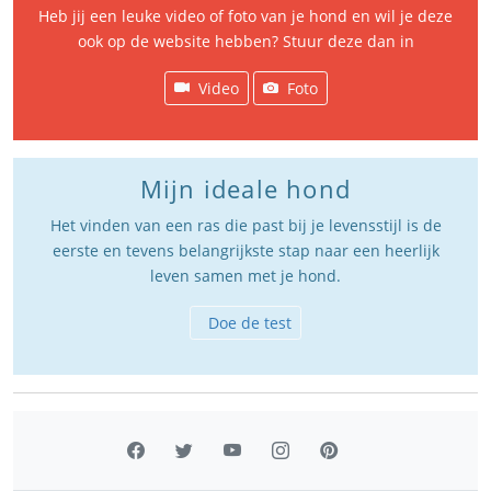
Heb jij een leuke video of foto van je hond en wil je deze
ook op de website hebben? Stuur deze dan in
Video
Foto
Mijn ideale hond
Het vinden van een ras die past bij je levensstijl is de
eerste en tevens belangrijkste stap naar een heerlijk
leven samen met je hond.
Doe de test