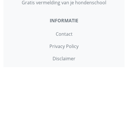
Gratis vermelding van je hondenschool
INFORMATIE
Contact
Privacy Policy
Disclaimer
Over ons
© 2013 - 2026 - Startpunthonden
Ontwikkeld door
Duo Webdesign
Fonts gegenereerd door
flaticon.com
.
CC
:
Freepik
,
Daniel Bruce
,
Smashicons