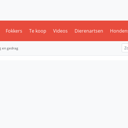
Fokkers
Te koop
Videos
Dierenartsen
Honden
g en gedrag