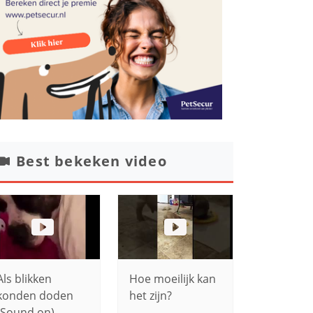
Best bekeken video
Als blikken
Hoe moeilijk kan
konden doden
het zijn?
(Sound on)