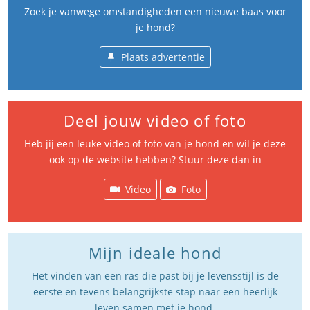
Zoek je vanwege omstandigheden een nieuwe baas voor
je hond?
Plaats advertentie
Deel jouw video of foto
Heb jij een leuke video of foto van je hond en wil je deze
ook op de website hebben? Stuur deze dan in
Video
Foto
Mijn ideale hond
Het vinden van een ras die past bij je levensstijl is de
eerste en tevens belangrijkste stap naar een heerlijk
leven samen met je hond.