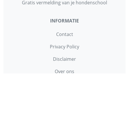
Gratis vermelding van je hondenschool
INFORMATIE
Contact
Privacy Policy
Disclaimer
Over ons
© 2013 - 2026 - Startpunthonden
Ontwikkeld door
Duo Webdesign
Fonts gegenereerd door
flaticon.com
.
CC
:
Freepik
,
Daniel Bruce
,
Smashicons