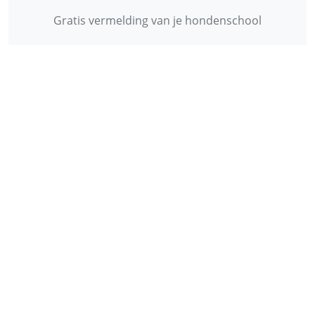
Gratis vermelding van je hondenschool
INFORMATIE
Contact
Privacy Policy
Disclaimer
Over ons
© 2013 - 2026 - Startpunthonden
Ontwikkeld door
Duo Webdesign
Fonts gegenereerd door
flaticon.com
.
CC
:
Freepik
,