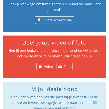
Zoek je vanwege omstandigheden een nieuwe baas voor
je hond?
Plaats advertentie
Deel jouw video of foto
Heb jij een leuke video of foto van je hond en wil je deze
ook op de website hebben? Stuur deze dan in
Video
Foto
Mijn ideale hond
Het vinden van een ras die past bij je levensstijl is de
eerste en tevens belangrijkste stap naar een heerlijk
leven samen met je hond.