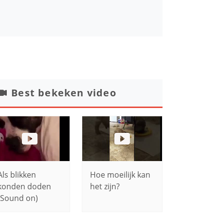
Best bekeken video
Als blikken
Hoe moeilijk kan
konden doden
het zijn?
(Sound on)