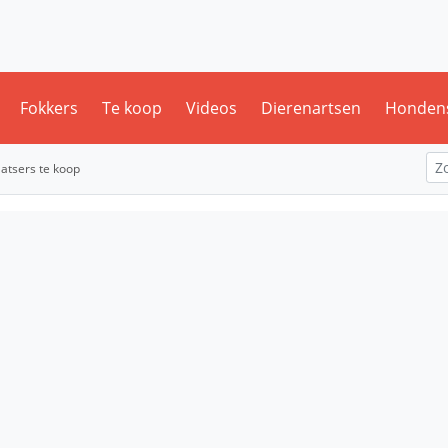
Fokkers
Te koop
Videos
Dierenartsen
Honden
aatsers te koop