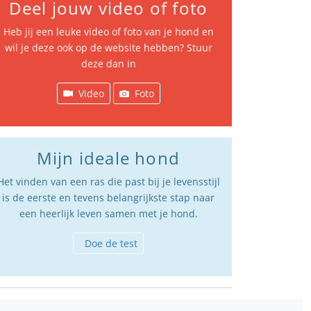
Deel jouw video of foto
Heb jij een leuke video of foto van je hond en
wil je deze ook op de website hebben? Stuur
deze dan in
Video
Foto
Mijn ideale hond
Het vinden van een ras die past bij je levensstijl
is de eerste en tevens belangrijkste stap naar
een heerlijk leven samen met je hond.
Doe de test