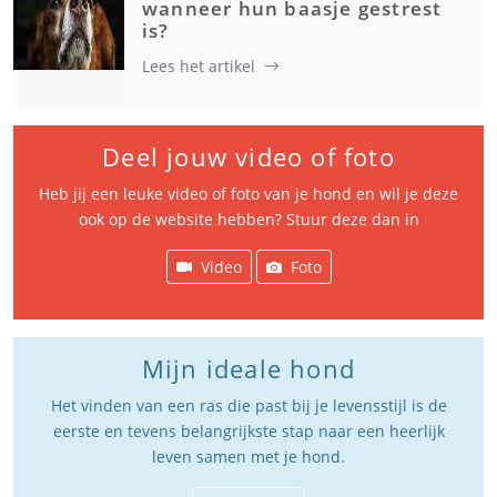
wanneer hun baasje gestrest
is?
Lees het artikel
Deel jouw video of foto
Heb jij een leuke video of foto van je hond en wil je deze
ook op de website hebben? Stuur deze dan in
Video
Foto
Mijn ideale hond
Het vinden van een ras die past bij je levensstijl is de
eerste en tevens belangrijkste stap naar een heerlijk
leven samen met je hond.