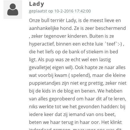
Lady
geplaatst op 10-2-2016 17:42:00
Onze bull terriër Lady, is de meest lieve en
aanhankelijke hond. Ze is zeer beschermend
, zeker tegenover kinderen. Buiten is ze
hyperactief, binnen een echte luie `teef`:-) ,
die het liefs op de bank of stiekem in bed
ligt. Als pup was ze echt wel een lastig
gevalletje( eigen wil). Ook hapte ze naar alles
wat voorbij kwam ( spelend), maar die kleine
puppietandjes zijn niet erg prettig, zeker niet
bij de kids in de blog en benen. We hebben
van alles geprobeerd om haar dit af te leren,
niks werkte tot we het gevonden hadden: bij
iedere keer dat zij iemand van ons beet,
beten we haar terug in haar oor. Het klinkt
inderdaad gemeen, maar voor ons was dit