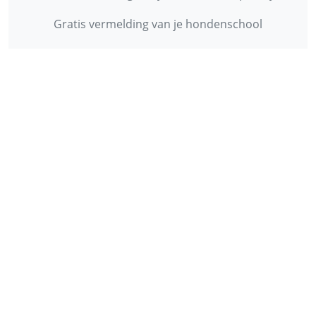
Gratis vermelding van je hondenschool
INFORMATIE
Contact
Privacy Policy
Disclaimer
Over ons
© 2013 - 2026 - Startpunthonden
Ontwikkeld door
Duo Webdesign
Fonts gegenereerd door
flaticon.com
.
CC
:
Freepik
,