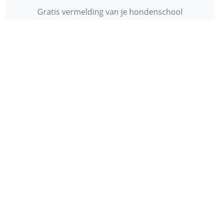
Gratis vermelding van je hondenschool
INFORMATIE
Contact
Privacy Policy
Disclaimer
Over ons
© 2013 - 2026 - Startpunthonden
Ontwikkeld door
Duo Webdesign
Fonts gegenereerd door
flaticon.com
.
CC
:
Freepik
,