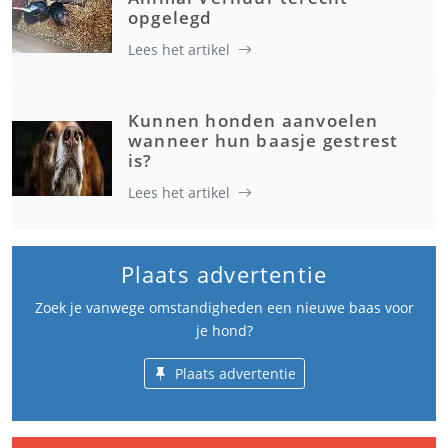
opgelegd
Lees het artikel
Kunnen honden aanvoelen
wanneer hun baasje gestrest
is?
Lees het artikel
Plaats advertentie
Zoek je vanwege omstandigheden een nieuwe baas voor
je hond?
Plaats advertentie