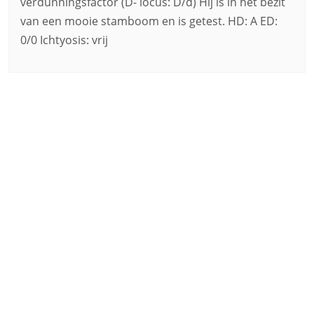
verdunningsfactor (D- locus: D/d) Hij is in het bezit
van een mooie stamboom en is getest. HD: A ED:
0/0 Ichtyosis: vrij