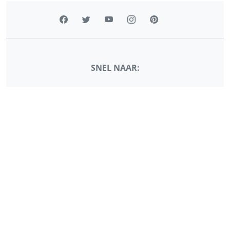
SNEL NAAR:
Alle rashonden
Ziektes bij rashonden
Verzorgen van je hond
Medicatie voor de hond
Onderzoeken bij de hond
FORMULIEREN