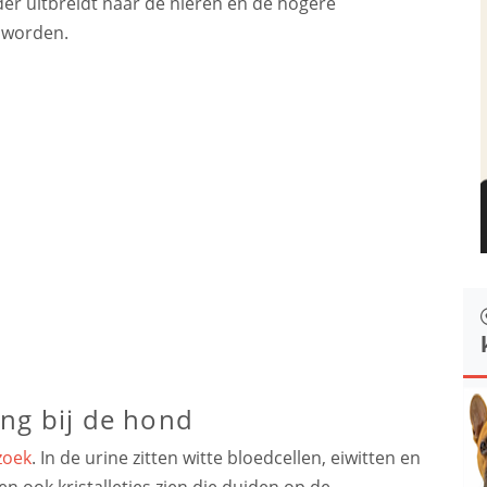
der uitbreidt naar de nieren en de hogere
k worden.
ng bij de hond
zoek
. In de urine zitten witte bloedcellen, eiwitten en
en ook kristalletjes zien die duiden op de