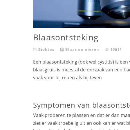
Blaasontsteking
Ziektes
Blaas en nieren
10611
Een blaasontsteking (ook wel cystitis) is e
blaasgruis is meestal de oorzaak van een bac
vaak voor bij reuen als bij teven
Symptomen van blaasontste
Vaak proberen te plassen en dat er dan maar 
ziet er vaak troebelig uit en ook kan er wat b