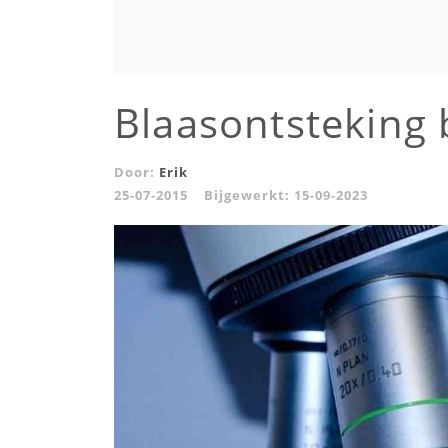
Blaasontsteking 
Door:
Erik
25-07-2015
Bijgewerkt:
15-09-2023