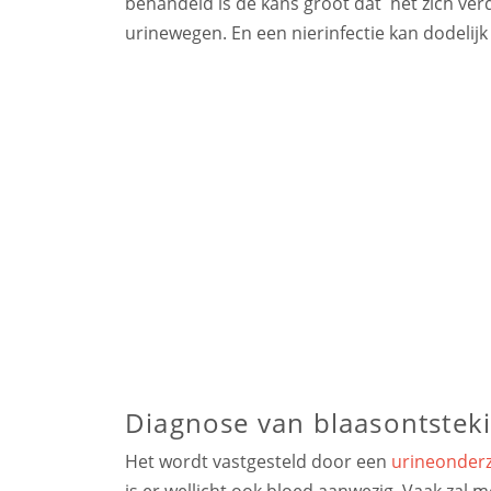
behandeld is de kans groot dat het zich ver
urinewegen. En een nierinfectie kan dodelij
Diagnose van blaasontsteki
Het wordt vastgesteld door een
urineonder
is er wellicht ook bloed aanwezig. Vaak zal m