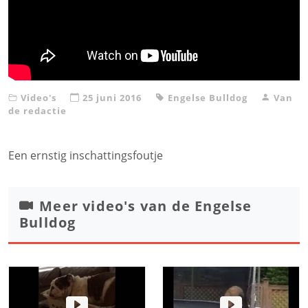
Video's
25 juni 2016
Engelse Bulldog
Van
de redactie
Een ernstig inschattingsfoutje
Meer video's van de
Engelse
Bulldog