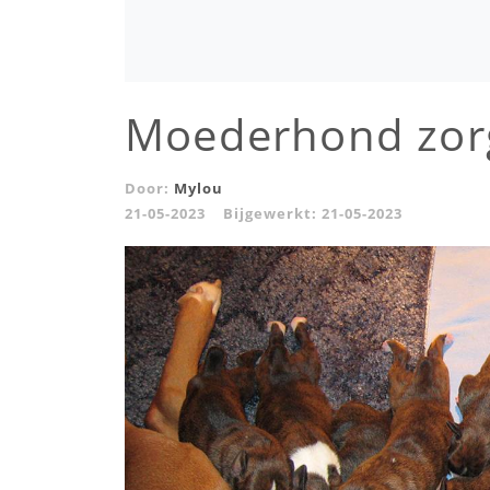
Moederhond zorg
Door:
Mylou
21-05-2023
Bijgewerkt:
21-05-2023