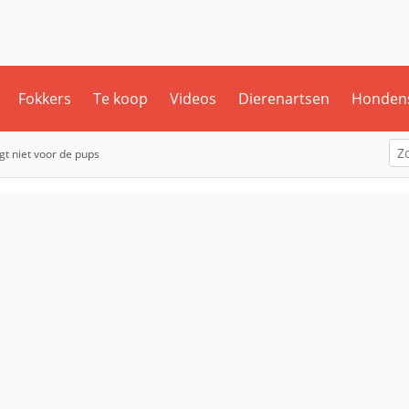
Fokkers
Te koop
Videos
Dierenartsen
Honden
t niet voor de pups