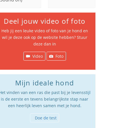
Deel jouw video of foto
Heb jij een leuke video of foto van je hond en
wil je deze ook op de website hebben? Stuur
deze dan in
Video
Foto
Mijn ideale hond
Het vinden van een ras die past bij je levensstijl
is de eerste en tevens belangrijkste stap naar
een heerlijk leven samen met je hond.
Doe de test