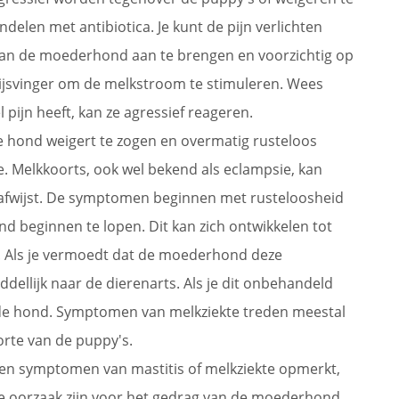
delen met antibiotica. Je kunt de pijn verlichten
an de moederhond aan te brengen en voorzichtig op
wijsvinger om de melkstroom te stimuleren. Wees
 pijn heeft, kan ze agressief reageren.
 je hond weigert te zogen en overmatig rusteloos
e. Melkkoorts, ook wel bekend als eclampsie, kan
 afwijst. De symptomen beginnen met rusteloosheid
nd beginnen te lopen. Dit kan zich ontwikkelen tot
s. Als je vermoedt dat de moederhond deze
ellijk naar de dierenarts. Als je dit onbehandeld
n de hond. Symptomen van melkziekte treden meestal
orte van de puppy's.
 geen symptomen van mastitis of melkziekte opmerkt,
e oorzaak zijn voor het gedrag van de moederhond