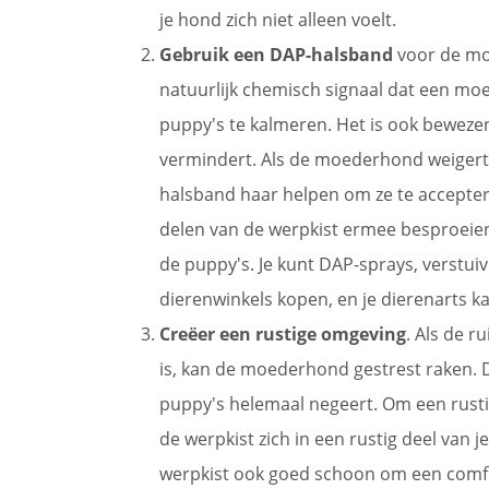
je hond zich niet alleen voelt.
Gebruik een DAP-halsband
voor de mo
natuurlijk chemisch signaal dat een mo
puppy's te kalmeren. Het is ook beweze
vermindert. Als de moederhond weigert 
halsband haar helpen om ze te accepter
delen van de werpkist ermee besproeien
de puppy's. Je kunt DAP-sprays, verstui
dierenwinkels kopen, en je dierenarts k
Creëer een rustige omgeving
. Als de r
is, kan de moederhond gestrest raken. D
puppy's helemaal negeert. Om een rusti
de werpkist zich in een rustig deel van j
werpkist ook goed schoon om een comfo