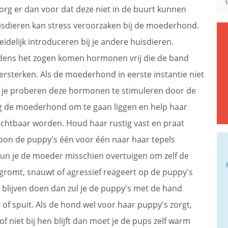
zorg er dan voor dat deze niet in de buurt kunnen
sdieren kan stress veroorzaken bij de moederhond.
eidelijk introduceren bij je andere huisdieren.
ijdens het zogen komen hormonen vrij die de band
sterken. Als de moederhond in eerste instantie niet
un je proberen deze hormonen te stimuleren door de
ag de moederhond om te gaan liggen en help haar
 zichtbaar worden. Houd haar rustig vast en praat
soon de puppy's één voor één naar haar tepels
un je de moeder misschien overtuigen om zelf de
romt, snauwt of agressief reageert op de puppy's
t blijven doen dan zul je de puppy's met de hand
f spuit. Als de hond wel voor haar puppy's zorgt,
 niet bij hen blijft dan moet je de pups zelf warm