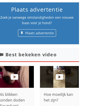
Plaats advertentie
Zoek je vanwege omstandigheden een nieuwe
baas voor je hond?
Plaats advertentie
Best bekeken video
Als blikken
Hoe moeilijk kan
konden doden
het zijn?
(Sound on)