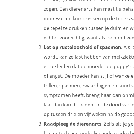
zogen. Een dierenarts kan mastitis behan
door warme kompressen op de tepels v
de tepel te drukken tussen je duim en 
echter voorzichtig, want als de hond veel
Let op rusteloosheid of spasmen
. Als
wordt, kan ze last hebben van melkziekt
ertoe leiden dat de moeder de puppy's
of angst. De moeder kan stijf of wankele
trillen, spasmen, zwaar hijgen en koort
symptomen heeft, breng haar dan onmidd
laat dan kan dit leiden tot de dood va
op tussen drie en vijf weken na de gebo
Raadpleeg de dierenarts
. Zelfs als je
kan er toch een onderliggende medisch