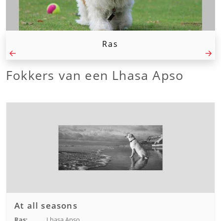
Ras
Fokkers van een Lhasa Apso
At all seasons
Ras:
Lhasa Apso