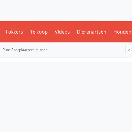
Fokkers
Te koop
Videos
Dierenartsen
Honden
Pups / herplaatsers te koop