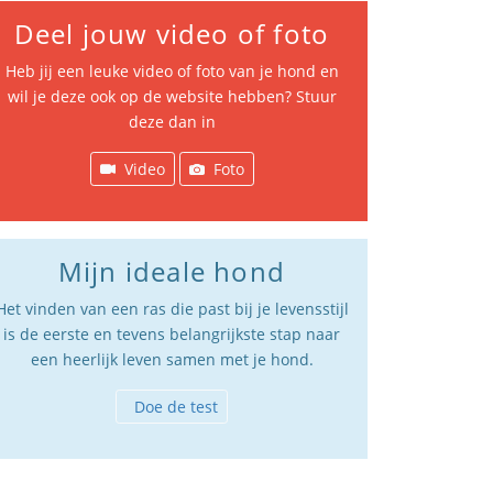
Deel jouw video of foto
Heb jij een leuke video of foto van je hond en
wil je deze ook op de website hebben? Stuur
deze dan in
Video
Foto
Mijn ideale hond
Het vinden van een ras die past bij je levensstijl
is de eerste en tevens belangrijkste stap naar
een heerlijk leven samen met je hond.
Doe de test