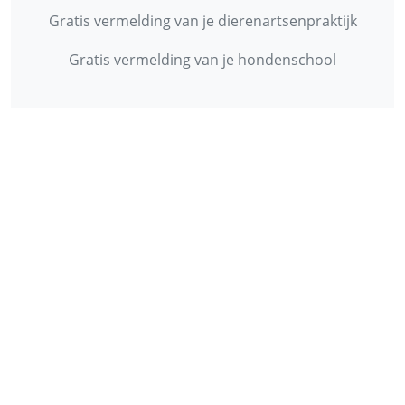
Gratis vermelding van je dierenartsenpraktijk
Gratis vermelding van je hondenschool
INFORMATIE
Contact
Privacy Policy
Disclaimer
Over ons
© 2013 - 2026 - Startpunthonden
Ontwikkeld door
Duo Webdesign